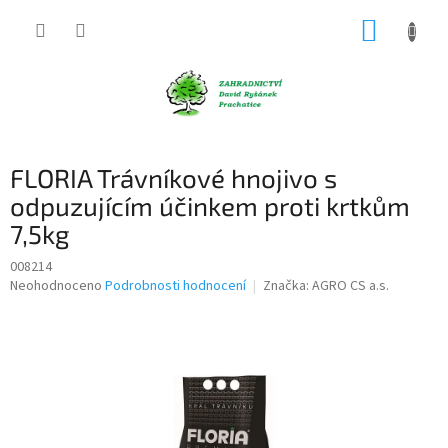
Přejít
NÁKUP
na
obsah
KOŠÍK
FLORIA Trávníkové hnojivo s
odpuzujícím účinkem proti krtkům
7,5kg
008214
Průměrné
Neohodnoceno
Podrobnosti hodnocení
Značka:
AGRO CS a.s.
hodnocení
produktu
je
0,0
z
5
hvězdiček.