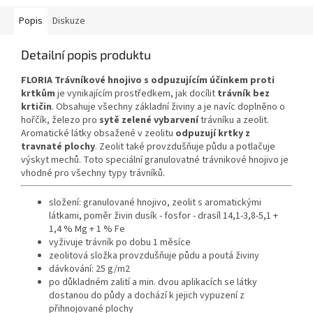
Popis
Diskuze
Detailní popis produktu
FLORIA Trávníkové hnojivo s odpuzujícím účinkem proti
krtkům
je vynikajícím prostředkem, jak docílit
trávník bez
krtičin
. Obsahuje všechny základní živiny a je navíc doplněno o
hořčík, železo pro
sytě zelené vybarvení
trávníku a zeolit.
Aromatické látky obsažené v zeolitu
odpuzují krtky z
travnaté plochy
. Zeolit také provzdušňuje půdu a potlačuje
výskyt mechů. Toto speciální granulovatné trávnikové hnojivo je
vhodné pro všechny typy trávníků.
složení: granulované hnojivo, zeolit s aromatickými
látkami, poměr živin dusík - fosfor - drasíl 14,1-3,8-5,1 +
1,4 % Mg + 1 % Fe
vyživuje trávník po dobu 1 měsíce
zeolitová složka provzdušňuje půdu a poutá živiny
dávkování: 25 g/m2
po důkladném zalití a min. dvou aplikacích se látky
dostanou do půdy a dochází k jejich vypuzení z
přihnojované plochy