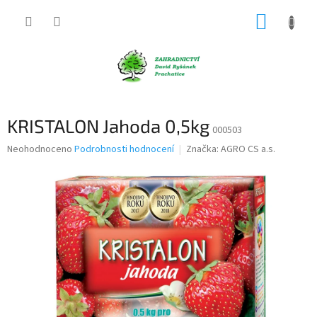
Přejít
NÁKUP
na
obsah
KOŠÍK
KRISTALON Jahoda 0,5kg
000503
Průměrné
Neohodnoceno
Podrobnosti hodnocení
Značka:
AGRO CS a.s.
hodnocení
produktu
je
0,0
z
5
hvězdiček.