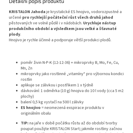
Detailní popis produktu
KRISTALON Jahoda
je krystalické ES hnojivo, vodorozpustné a
určené
pro rychlejší počáteční růst všech druhů jahod
pěstovaných ve volné půdě i v nádobách.
Urychluje nástup
produkčního období a výsledkem jsou velké a šťavnaté
plody
.
Hnojivo je rychle účinné a podporuje větší produkci plodů.
poměr živin N-P-K (12-12-36) + mikroprvky B, Mo, Fe, Cu,
Mn, Zn
mikroprvky jako rostlinné „vitamíny“ pro výbornou kondici
rostlin
aplikuje se zálivkou i postřikem 1 x týdně
dávkování: 1 odměrka (10 g) hnojiva do 10 l vody (cca 5 m2
plochy)
balení 0,5 kg vystačí na 500 l zálivky
ES hnojivo
= neomezená exspirace produktu v
originálním obalu
TIP:
na jaře v době počátku růstu až do období tvorby
poupat použijte KRISTALON Start; jakmile rostliny začnou