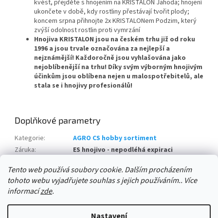
kvést, přejděte s hnojením na KRISTALON Jahoda; hnojení
ukončete v době, kdy rostliny přestávají tvořit plody;
koncem srpna přihnojte 2x KRISTALONem Podzim, který
zvýší odolnost rostlin proti vymrzání
Hnojiva KRISTALON jsou na českém trhu již od roku
1996 a jsou trvale označována za nejlepší a
nejznámější! Každoročně jsou vyhlašována jako
nejoblíbenější na trhu! Díky svým výborným hnojivým
účinkům jsou oblíbena nejen u malospotřebitelů, ale
stala se i hnojivy profesionálů!
Doplňkové parametry
Kategorie
:
AGRO CS hobby sortiment
Záruka
:
ES hnojivo - nepodléhá expiraci
množství v balení:
:
16 ks
Tento web používá soubory cookie. Dalším procházením
tohoto webu vyjadřujete souhlas s jejich používáním.. Více
Z
informací
zde
.
á
Vytvořil Shoptet
p
Nastavení