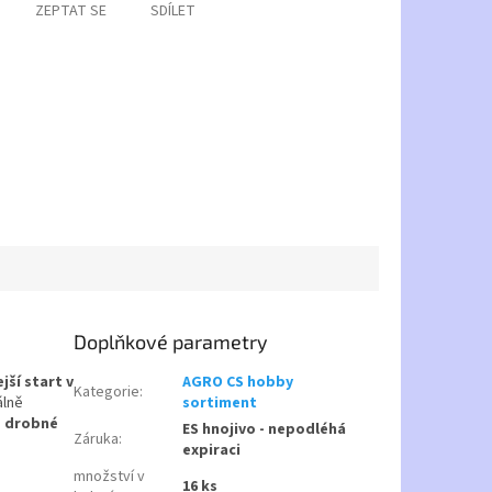
ZEPTAT SE
SDÍLET
Doplňkové parametry
jší start v
AGRO CS hobby
Kategorie
:
álně
sortiment
, drobné
ES hnojivo - nepodléhá
Záruka
:
expiraci
množství v
16 ks