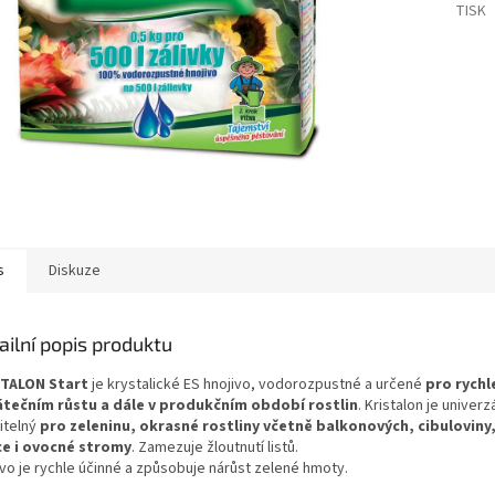
TISK
s
Diskuze
ailní popis produktu
TALON Start
je krystalické ES hnojivo, vodorozpustné a určené
pro rychle
tečním růstu a dále v produkčním období rostlin
. Kristalon je univerz
itelný
pro zeleninu, okrasné rostliny včetně balkonových, cibuloviny
e i ovocné stromy
. Zamezuje žloutnutí listů.
ivo je rychle účinné a způsobuje nárůst zelené hmoty.