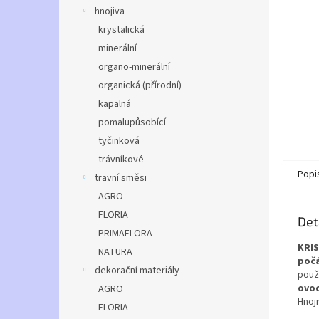
n
hnojiva
e
krystalická
l
minerální
organo-minerální
organická (přírodní)
kapalná
pomalupůsobící
tyčinková
trávníkové
Popi
travní směsi
AGRO
FLORIA
Det
PRIMAFLORA
KRIS
NATURA
počá
dekorační materiály
použ
ovoc
AGRO
Hnoj
FLORIA