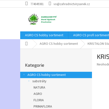
Přejít
774049381
vo@zahradnictvirysanek.cz
na
obsah
AGRO CS hobby sortiment
AGRO CS profi sortimen
Domů
AGRO CS hobby sortiment
KRISTALON Sta
P
KRI
o
Přeskočit
s
Průměr
Neohod
Kategorie
kategorie
t
hodnoce
r
produkt
AGRO CS hobby sortiment
a
je
substráty
0,0
n
z
NATURA
n
5
í
AGRO
hvězdič
p
FLORIA
a
PRIMAFLORA