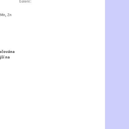
balení:
:
 Mn, Zn
načována
jší na