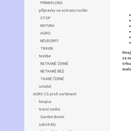
PRIMAFLORA
přípravky na ochranu rostlin
STOP
NATURA
AGRO
NEUDORFF
TRAVIN
Hnoj
textilie
za n
trhu
NETKANÉ ČERNÉ
malo
NETKANÉ BÍLÉ
TKANÉ ČERNÉ
ostatní
AGRO CS profi sortiment
hnojiva
travní směsi
Garden Boom
substráty