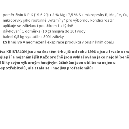
poměr živin N-P-K (19-6-20) + 3 % Mg +7,5 % S + mikroprvky B, Mo, Fe, Cu,
mikroprvky jako rostlinné „vitamíny“ pro výbornou kondici rostlin
aplikuje se zálivkou i postřikem 1 x týdně
dávkování: 1 odměrka (10 g) hnojiva do 10 l vody
balení 0,5 kg vystačí na 500 l zálivky
ES hnojivo
= neomezená exspirace produktu v originálním obalu
iva KRISTALON jsou na českém trhu již od roku 1996 a jsou trvale oz
ejlepší a nejznámější! Každoročně jsou vyhlašována jako nejoblíbeně
! Díky svým výborným hnojivým účinkům jsou oblíbena nejen u
spotřebitelů, ale stala se i hnojivy profesionálů!