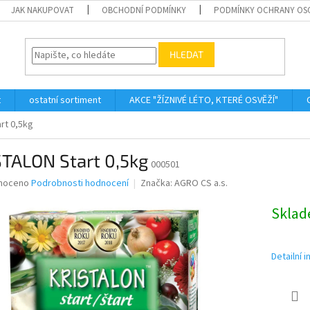
JAK NAKUPOVAT
OBCHODNÍ PODMÍNKY
PODMÍNKY OCHRANY OS
HLEDAT
t
ostatní sortiment
AKCE "ŽÍZNIVÉ LÉTO, KTERÉ OSVĚŽÍ"
rt 0,5kg
STALON Start 0,5kg
000501
né
noceno
Podrobnosti hodnocení
Značka:
AGRO CS a.s.
ní
u
Skla
Detailní 
ek.