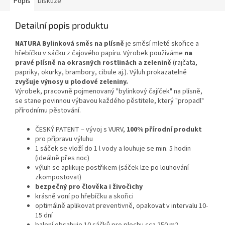
Popis
Diskuze
Detailní popis produktu
NATURA Bylinková směs na plísně
je směsí mleté skořice a
hřebíčku v sáčku z čajového papíru. Výrobek používáme
na
pravé plísně na okrasných rostlinách a zelenině
(rajčata,
papriky, okurky, brambory, cibule aj.). Výluh prokazatelně
zvyšuje výnosy u plodové zeleniny.
Výrobek, pracovně pojmenovaný "bylinkový čajíček" na plísně,
se stane povinnou výbavou každého pěstitele, který "propadl"
přírodnímu pěstování.
ČESKÝ PATENT – vývoj s VURV,
100% přírodní produkt
pro přípravu výluhu
1 sáček se vloží do 1 l vody a louhuje se min. 5 hodin
(ideálně přes noc)
výluh se aplikuje postřikem (sáček lze po louhování
zkompostovat)
bezpečný pro člověka i živočichy
krásně voní po hřebíčku a skořici
optimálně aplikovat preventivně, opakovat v intervalu 10-
15 dní