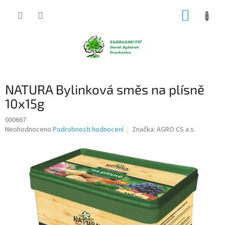
Přejít
NÁKUP
na
obsah
KOŠÍK
NATURA Bylinková směs na plísně
10x15g
000667
Průměrné
Neohodnoceno
Podrobnosti hodnocení
Značka:
AGRO CS a.s.
hodnocení
produktu
je
0,0
z
5
hvězdiček.