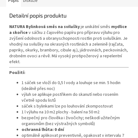
Popis
Diskuze
Detailní popis produktu
NATURA Bylinková směs na svilušky
je unikátní směs
mydlice
a skořice
v sáčku z čajového papíru pro přípravu výluhu pro
zvýšení odolnosti a obranyschopnosti rostlin proti sviluškám. Je
vhodný na svilušky na okrasných rostlinách a zelenině (rajčata,
papriky, okurky, brambory, cibule aj.), jádrovinách, peckovinách,
drobném ovoci a révě. Má vysoký protipožerový a repelentní
efekt.
Použití:
1 sáček se vloží do 0,5 l vody a louhuje se min. 5 hodin
(ideálně přes noc)
výluh se aplikuje postřikem do skanutí nebo rosením
včetně spodu listů
sáček s bylinkami lze po louhování zkompostovat
1 l výluhu na 10 m2 plochy - balení na 50 m2
bezpečný pro člověka i živočichy; neškodí užitečným
organismům (bez výstražných symbolů)
ochranná lhůta: 0 dní
optimálně aplikovat preventivně, opakovat v intervalu 7