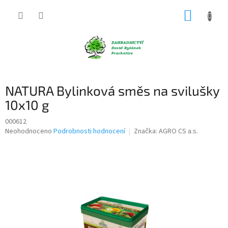
Přejít
NÁKUP
na
obsah
KOŠÍK
NATURA Bylinková směs na svilušky
10x10 g
000612
Průměrné
Neohodnoceno
Podrobnosti hodnocení
Značka:
AGRO CS a.s.
hodnocení
produktu
je
0,0
z
5
hvězdiček.