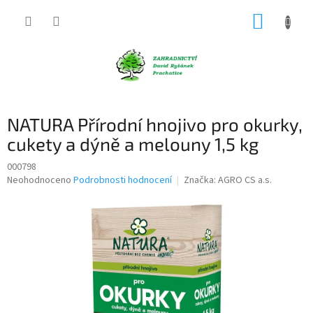
Přejít
NÁKUP
na
obsah
KOŠÍK
NATURA Přírodní hnojivo pro okurky,
cukety a dýně a melouny 1,5 kg
000798
Průměrné
Neohodnoceno
Podrobnosti hodnocení
Značka:
AGRO CS a.s.
hodnocení
produktu
je
0,0
z
5
hvězdiček.