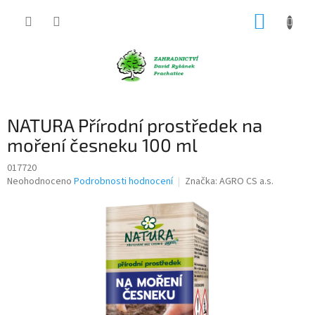
Přejít
NÁKUP
na
obsah
KOŠÍK
NATURA Přírodní prostředek na
moření česneku 100 ml
017720
Průměrné
Neohodnoceno
Podrobnosti hodnocení
Značka:
AGRO CS a.s.
hodnocení
produktu
je
0,0
z
5
hvězdiček.