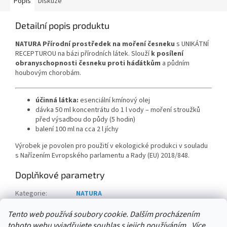
Popis
Diskuze
Detailní popis produktu
NATURA Přírodní prostředek na moření česneku
s UNIKÁTNÍ
RECEPTUROU na bázi přírodních látek. Slouží
k posílení
obranyschopnosti česneku proti háďátkům
a půdním
houbovým chorobám.
účinná látka:
esenciální kmínový olej
dávka 50 ml koncentrátu do 1 l vody – moření stroužků
před výsadbou do půdy (5 hodin)
balení 100 ml na cca 2 l jíchy
Výrobek je povolen pro použití v ekologické produkci v souladu
s Nařízením Evropského parlamentu a Rady (EU) 2018/848.
Doplňkové parametry
Kategorie
:
NATURA
množství v balení:
:
15 ks
Tento web používá soubory cookie. Dalším procházením
tohoto webu vyjadřujete souhlas s jejich používáním.. Více