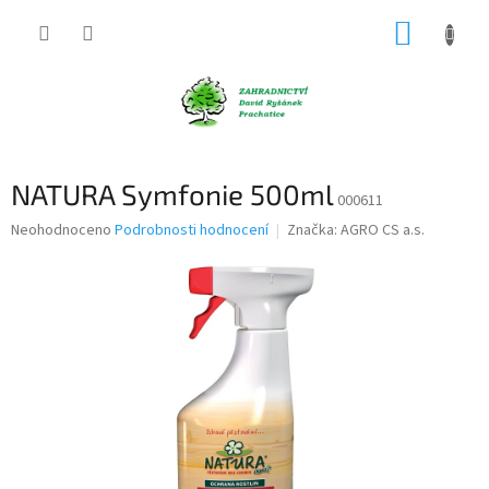
Přejít
NÁKUP
na
obsah
KOŠÍK
NATURA Symfonie 500ml
000611
Průměrné
Neohodnoceno
Podrobnosti hodnocení
Značka:
AGRO CS a.s.
hodnocení
produktu
je
0,0
z
5
hvězdiček.