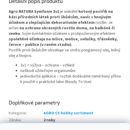
Detailní popis produktu
Agro NATURA Symfonie 3v1
je unikátní
hotový postřik na
bázi přírodních látek proti škůdcům, navíc s hnojivým
účinkem a zlepšujícím dekorativním efektem
rostlin. Je
určen
na ochranu okrasných rostlin doma, na balkóně či
venku
. Svým kontaktním účinkem s protipožerovým efektem
spolehlivě účinkuje na mšice, molice, svilušky, třásněnky,
červce – puklice (v raném stadiu)
.
Postřik proti škůdcům obsahuje ve směsi pongamový olej, lněný
olej a hnojivo.
3v1 = výživa – ochrana – vzhled
neškodí užitečným organismům
jednoduchá aplikace – roztok dodáváme namíchaný přímo
k použití v praktické lahvi (Ready To Use)
Doplňkové parametry
Kategorie
:
AGRO CS hobby sortiment
Záruka
:
2 roky
množství v balení:
:
10 ks