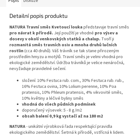
Popis
Diskuze
Detailní popis produktu
NATURA Travní směs Kvetoucí louka
představuje travní směs
pro návrat k přírodě.
Její použítí je vhodné
pro výsev a
dosevy v okolí venkovských statků a chalup.
Tvoří ji
rozmanitá směs travních osiv a mnoha druhů lučních
rostlin
(cca 40 druhů). Váš trávník se tak stane přirozeným
prostředím hmyzu a motýlů. Travní směs je velmi vhodná pro
ekologické zemědělství. Údržba trávníků je velice nenáročná,
nevyžaduje pravidelné sečení.
složení: 10% Festuca rub. com., 30% Festuca rub. rub.,
16% Festuca ovina, 10% Lolium perenne, 10% Poa
pratensis, 10% Phleum pratensis, 4% vikvovité směs,
10% květiny a léčivé byliny směs
vhodná do všech půdních podmínek
doporučený výsevek: 5 - 8 g/m2
obsah balení 0,9 kg vystačí až na 180 m2
NATURA
- unikátní výrobková řada respektující pravidla
ekologického zemědělství. Šetrná k přírodě, vstřícná k lidem.