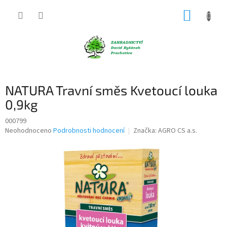
Přejít
NÁKUP
na
obsah
KOŠÍK
NATURA Travní směs Kvetoucí louka
0,9kg
000799
Průměrné
Neohodnoceno
Podrobnosti hodnocení
Značka:
AGRO CS a.s.
hodnocení
produktu
je
0,0
z
5
hvězdiček.