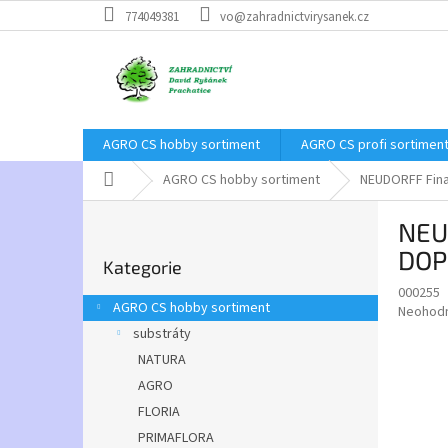
Přejít
774049381
vo@zahradnictvirysanek.cz
na
obsah
AGRO CS hobby sortiment
AGRO CS profi sortimen
Domů
AGRO CS hobby sortiment
NEUDORFF Fina
P
NEU
o
Přeskočit
s
DOP
Kategorie
kategorie
t
000255
r
AGRO CS hobby sortiment
Průměr
Neohod
a
hodnoce
substráty
n
produkt
NATURA
n
je
í
AGRO
0,0
z
p
FLORIA
5
a
PRIMAFLORA
hvězdič