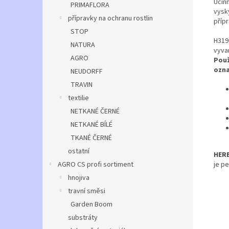
Účin
PRIMAFLORA
vysk
přípravky na ochranu rostlin
přípr
STOP
H319
NATURA
vyvar
AGRO
Použ
ozna
NEUDORFF
TRAVIN
textilie
NETKANÉ ČERNÉ
NETKANÉ BÍLÉ
TKANÉ ČERNÉ
ostatní
HERB
je pe
AGRO CS profi sortiment
hnojiva
travní směsi
Garden Boom
substráty