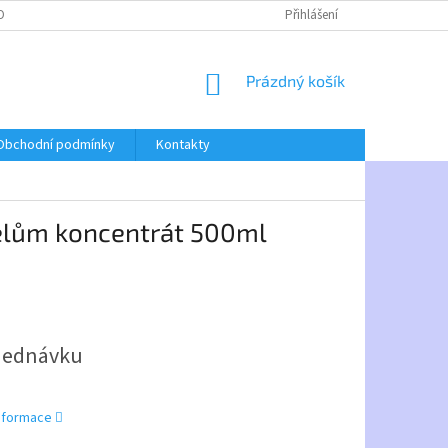
OBNÍCH ÚDAJŮ
Přihlášení
NÁKUPNÍ
Prázdný košík
KOŠÍK
Obchodní podmínky
Kontakty
velům koncentrát 500ml
jednávku
informace