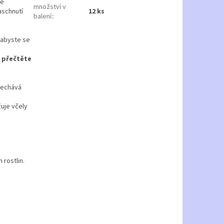
ně
množství v
aschnutí
12 ks
balení:
:
 abyste se
y přečtěte
anechává
žuje včely
 rostlin.