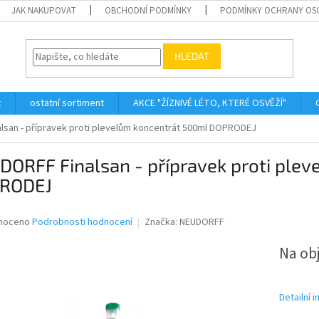
JAK NAKUPOVAT
OBCHODNÍ PODMÍNKY
PODMÍNKY OCHRANY OS
HLEDAT
t
ostatní sortiment
AKCE "ŽÍZNIVÉ LÉTO, KTERÉ OSVĚŽÍ"
lsan - přípravek proti plevelům koncentrát 500ml DOPRODEJ
DORFF Finalsan - přípravek proti ple
RODEJ
né
noceno
Podrobnosti hodnocení
Značka:
NEUDORFF
ní
u
Na ob
Detailní 
ek.