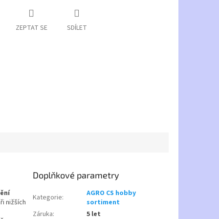
ZEPTAT SE
SDÍLET
Doplňkové parametry
ění
AGRO CS hobby
Kategorie
:
ři nižších
sortiment
Záruka
:
5 let