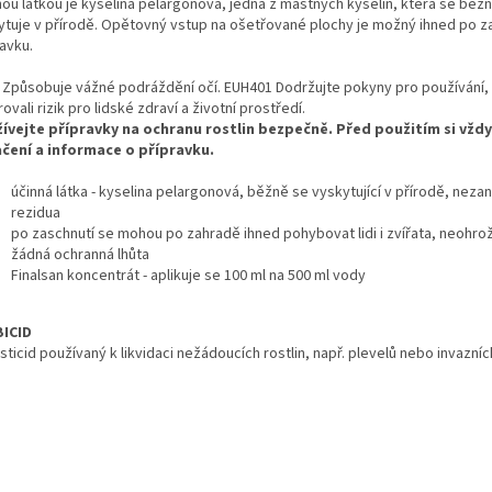
nou látkou je kyselina pelargonová, jedna z mastných kyselin, která se běž
ytuje v přírodě. Opětovný vstup na ošetřované plochy je možný ihned po z
avku.
 Způsobuje vážné podráždění očí. EUH401 Dodržujte pokyny pro používání,
ovali rizik pro lidské zdraví a životní prostředí.
ívejte přípravky na ochranu rostlin bezpečně. Před použitím si vžd
čení a informace o přípravku.
účinná látka - kyselina pelargonová, běžně se vyskytující v přírodě, nez
rezidua
po zaschnutí se mohou po zahradě ihned pohybovat lidi i zvířata, neohro
žádná ochranná lhůta
Finalsan koncentrát - aplikuje se 100 ml na 500 ml vody
ICID
sticid používaný k likvidaci nežádoucích rostlin, např. plevelů nebo invazních