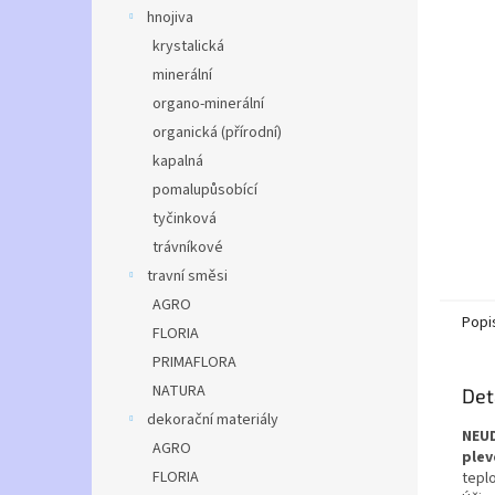
n
hnojiva
e
krystalická
l
minerální
organo-minerální
organická (přírodní)
kapalná
pomalupůsobící
tyčinková
trávníkové
travní směsi
AGRO
Popi
FLORIA
PRIMAFLORA
NATURA
Det
dekorační materiály
NEUD
AGRO
plev
FLORIA
tepl