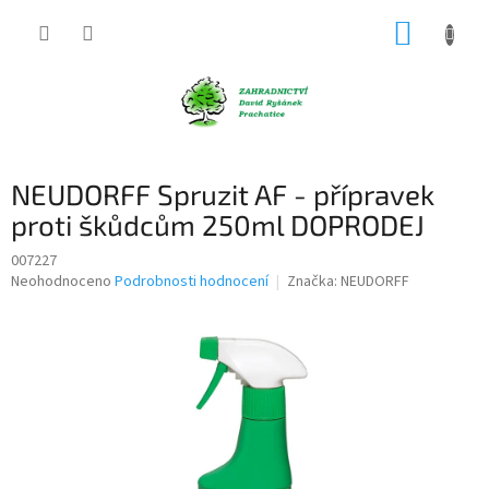
Přejít
NÁKUP
na
obsah
KOŠÍK
NEUDORFF Spruzit AF - přípravek
proti škůdcům 250ml DOPRODEJ
007227
Průměrné
Neohodnoceno
Podrobnosti hodnocení
Značka:
NEUDORFF
hodnocení
produktu
je
0,0
z
5
hvězdiček.