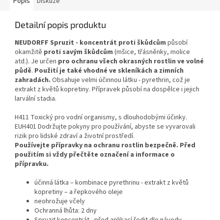
Popis
Diskuze
Detailní popis produktu
NEUDORFF Spruzit - koncentrát proti škůdcům
působí
okamžitě
proti savým škůdcům
(mšice, třásněnky, molice
atd.). Je určen
pro ochranu všech okrasných rostlin ve volné
půdě
.
Použití je také vhodné ve skleníkách a zimních
zahradách.
Obsahuje velmi účinnou látku - pyrethrin, což je
extrakt z květů kopretiny. Přípravek působí na dospělce i jejich
larvální stadia.
H411 Toxický pro vodní organismy, s dlouhodobými účinky.
EUH401 Dodržujte pokyny pro používání, abyste se vyvarovali
rizik pro lidské zdraví a životní prostředí.
Používejte přípravky na ochranu rostlin bezpečně. Před
použitím si vždy přečtěte označení a informace o
přípravku.
účinná látka – kombinace pyrethrinu - extrakt z květů
kopretiny – a řepkového oleje
neohrožuje včely
Ochranná lhůta: 2 dny