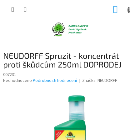
Přejít
NÁKUP
na
obsah
KOŠÍK
NEUDORFF Spruzit - koncentrát
proti škůdcům 250ml DOPRODEJ
007231
Průměrné
Neohodnoceno
Podrobnosti hodnocení
Značka:
NEUDORFF
hodnocení
produktu
je
0,0
z
5
hvězdiček.