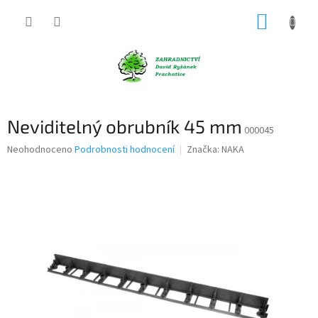
Přejít
NÁKUP
na
obsah
KOŠÍK
Neviditelný obrubník 45 mm
000045
Průměrné
Neohodnoceno
Podrobnosti hodnocení
Značka:
NAKA
hodnocení
produktu
je
0,0
z
5
hvězdiček.