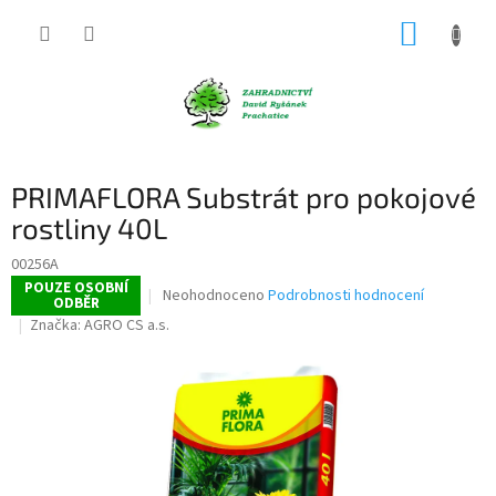
Přejít
NÁKUP
na
obsah
KOŠÍK
PRIMAFLORA Substrát pro pokojové
rostliny 40L
00256A
POUZE OSOBNÍ
Průměrné
Neohodnoceno
Podrobnosti hodnocení
ODBĚR
hodnocení
Značka:
AGRO CS a.s.
produktu
je
0,0
z
5
hvězdiček.