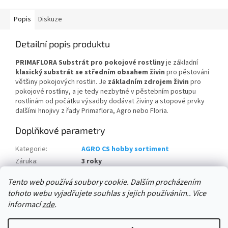
Popis
Diskuze
Detailní popis produktu
PRIMAFLORA Substrát pro pokojové rostliny
je základní
klasický substrát se středním obsahem živin
pro pěstování
většiny pokojových rostlin. Je
základním zdrojem živin
pro
pokojové rostliny, a je tedy nezbytné v pěstebním postupu
rostlinám od počátku výsadby dodávat živiny a stopové prvky
dalšími hnojivy z řady Primaflora, Agro nebo Floria.
Doplňkové parametry
Kategorie
:
AGRO CS hobby sortiment
Záruka
:
3 roky
množství na paletě:
:
51 ks
Tento web používá soubory cookie. Dalším procházením
tohoto webu vyjadřujete souhlas s jejich používáním.. Více
Z
informací
zde
.
á
Vytvořil Shoptet
p