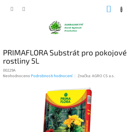
Přejít
NÁKUP
na
obsah
KOŠÍK
PRIMAFLORA Substrát pro pokojové
rostliny 5L
00229A
Průměrné
Neohodnoceno
Podrobnosti hodnocení
Značka:
AGRO CS a.s.
hodnocení
produktu
je
0,0
z
5
hvězdiček.