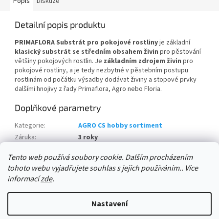
Popis
Diskuze
Detailní popis produktu
PRIMAFLORA Substrát pro pokojové rostliny
je základní
klasický substrát se středním obsahem živin
pro pěstování
většiny pokojových rostlin. Je
základním zdrojem živin
pro
pokojové rostliny, a je tedy nezbytné v pěstebním postupu
rostlinám od počátku výsadby dodávat živiny a stopové prvky
dalšími hnojivy z řady Primaflora, Agro nebo Floria.
Doplňkové parametry
Kategorie
:
AGRO CS hobby sortiment
Záruka
:
3 roky
množství na paletě:
:
300 ks
Tento web používá soubory cookie. Dalším procházením
tohoto webu vyjadřujete souhlas s jejich používáním.. Více
Z
informací
zde
.
á
Vytvořil Shoptet
p
Nastavení
a