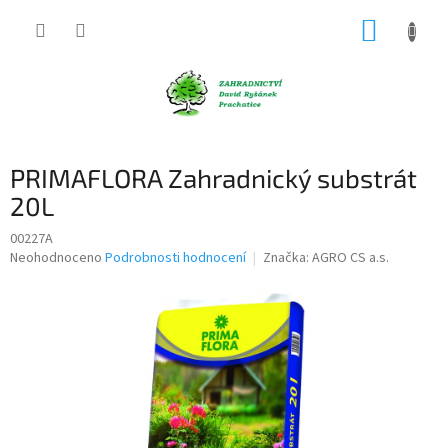
Přejít
NÁKUP
na
obsah
KOŠÍK
PRIMAFLORA Zahradnický substrát
20L
00227A
Průměrné
Neohodnoceno
Podrobnosti hodnocení
Značka:
AGRO CS a.s.
hodnocení
produktu
je
0,0
z
5
hvězdiček.