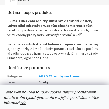
Popis
Diskuze
Detailní popis produktu
PRIMAFLORA Zahradnický substrát
je základní
klasický
univerzální substrát s vysokým obsahem organických
látek
pro pěstování rostlin na záhonech a ve sklenících, rovněž
velmi vhodný pro výsadbu okrasných stromů a keřů.
Zahradnický substrát je
základním zdrojem živin
pro rostliny,
a je tedy nezbytné v pěstebním postupu rostlinám od počátku
výsadby dodávat živiny a stopové prvky dalšími hnojivy z řady
Primaflora, Agro nebo Floria.
Doplňkové parametry
Kategorie
:
AGRO CS hobby sortiment
Záruka
:
3 roky
množství na paletě:
:
120 ks
Tento web používá soubory cookie. Dalším procházením
tohoto webu vyjadřujete souhlas s jejich používáním.. Více
Z
informací
zde
.
á