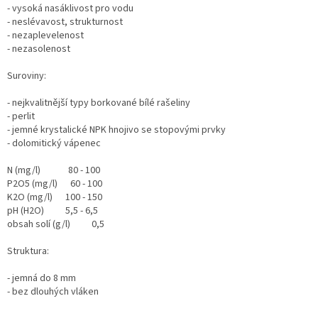
- vysoká nasáklivost pro vodu
- neslévavost, strukturnost
- nezaplevelenost
- nezasolenost
Suroviny:
- nejkvalitnější typy borkované bílé rašeliny
- perlit
- jemné krystalické NPK hnojivo se stopovými prvky
- dolomitický vápenec
N (mg/l) 80 - 100
P2O5 (mg/l) 60 - 100
K2O (mg/l) 100 - 150
pH (H2O) 5,5 - 6,5
obsah solí (g/l) 0,5
Struktura:
- jemná do 8 mm
- bez dlouhých vláken