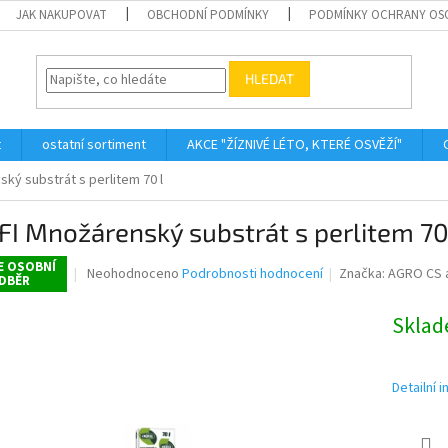
JAK NAKUPOVAT
OBCHODNÍ PODMÍNKY
PODMÍNKY OCHRANY OS
HLEDAT
t
ostatní sortiment
AKCE "ŽÍZNIVÉ LÉTO, KTERÉ OSVĚŽÍ"
ký substrát s perlitem 70 l
I Množárenský substrát s perlitem 70
E OSOBNÍ
Průměrné
Neohodnoceno
Podrobnosti hodnocení
Značka:
AGRO CS a
DBĚR
hodnocení
produktu
Skla
je
0,0
z
5
Detailní 
hvězdiček.