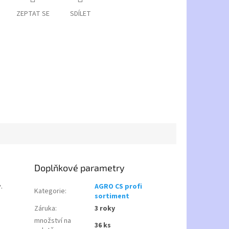
ZEPTAT SE
SDÍLET
Doplňkové parametry
.
AGRO CS profi
Kategorie
:
sortiment
Záruka
:
3 roky
množství na
36 ks