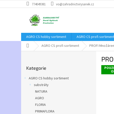
Přejít
774049381
vo@zahradnictvirysanek.cz
na
obsah
AGRO CS hobby sortiment
AGRO CS profi sortimen
Domů
AGRO CS profi sortiment
PROFI Množárens
P
PROF
o
Přeskočit
s
Kategorie
kategorie
POUZ
t
O
r
AGRO CS hobby sortiment
a
substráty
n
NATURA
n
í
AGRO
p
FLORIA
a
PRIMAFLORA