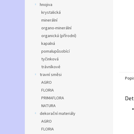
n
hnojiva
e
krystalická
l
minerální
organo-minerální
organická (přírodní)
kapalná
pomalupůsobící
tyčinková
trávníkové
travní směsi
Popi
AGRO
FLORIA
Det
PRIMAFLORA
NATURA
dekorační materiály
AGRO
FLORIA