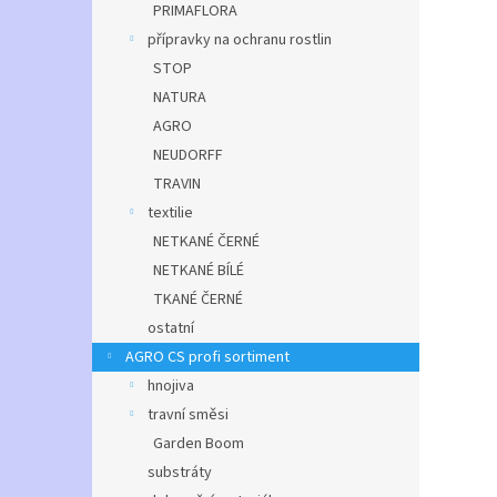
PRIMAFLORA
přípravky na ochranu rostlin
STOP
NATURA
AGRO
NEUDORFF
TRAVIN
textilie
NETKANÉ ČERNÉ
NETKANÉ BÍLÉ
TKANÉ ČERNÉ
ostatní
AGRO CS profi sortiment
hnojiva
travní směsi
Garden Boom
substráty