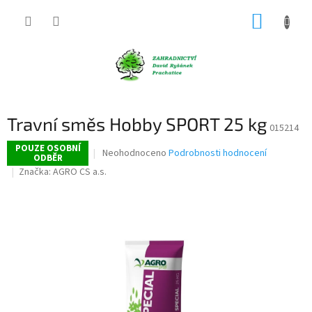
Přejít
NÁKUP
na
obsah
KOŠÍK
Travní směs Hobby SPORT 25 kg
015214
POUZE OSOBNÍ
Průměrné
Neohodnoceno
Podrobnosti hodnocení
ODBĚR
hodnocení
Značka:
AGRO CS a.s.
produktu
je
0,0
z
5
hvězdiček.