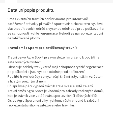
Detailní popis produktu
Směs kvalitních travních odrůd vhodná pro intenzivně
zatěžované trávníky převážně sportovního charakteru. Využívá
vlastností travních odrůd s vysokou odolností proti poškození a
se schopností rychlé regenerace. Nehodí se na reprezentativní
nezatěžované plochy.
Travní směs Sport pro zetěžovaný trávník
Travní osivo Agro Sport je svým složením určeno k použití na
zatěžovaných místech.
Obsahuje odrůdy trav , které mají schopnost rychlé regenerace
po pošlapání a jsou vysoce odolné proti poškození.
Použité travní odrůdy se vyznačují širšími listy, nižším vzrůstem
a hustým pružným drnem.
Při správné péči vypadá trávník stále svěží a sytě zelený.
Travní směs Agro Sport je vhodná pro zahrady rodinných domů,
kde je trávník více zatěžován, sportovních či dětských hřišť.
Osivo Agro Sport není díky rychlému růstu vhodné k založení
reprezentativního nezatěžovaného trávníku.