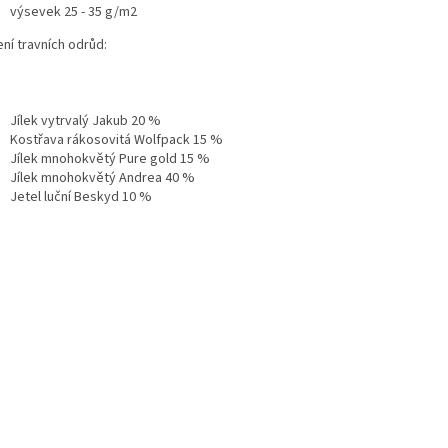
výsevek 25 - 35 g/m2
ní travních odrůd:
Jílek vytrvalý Jakub 20 %
Kostřava rákosovitá Wolfpack 15 %
Jílek mnohokvětý Pure gold 15 %
Jílek mnohokvětý Andrea 40 %
Jetel luční Beskyd 10 %