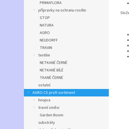
PRIMAFLORA
přípravky na ochranu rostlin
Slože
STOP
NATURA
AGRO
NEUDORFF
TRAVIN
textilie
NETKANÉ ČERNÉ
NETKANÉ BÍLÉ
TKANÉ ČERNÉ
ostatní
AGRO CS profi sortiment
hnojiva
travní směsi
Garden Boom
substráty