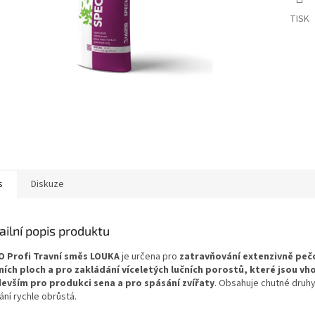
TISK
s
Diskuze
ailní popis produktu
 Profi Travní směs LOUKA
je určena pro
zatravňování extenzivně peč
ních ploch a pro zakládání víceletých lučních porostů, které jsou v
evším pro produkci sena a pro spásání zvířaty
. Obsahuje chutné druhy
ání rychle obrůstá.