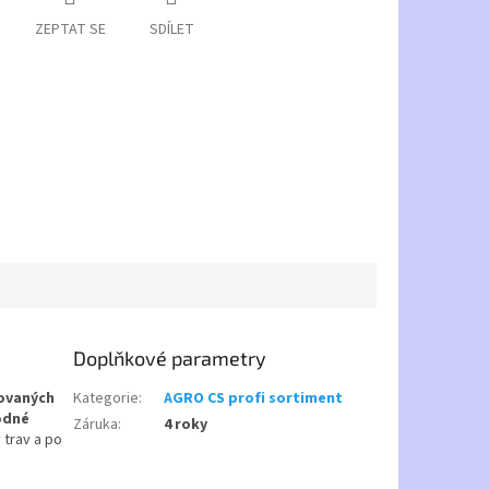
ZEPTAT SE
SDÍLET
Doplňkové parametry
ovaných
Kategorie
:
AGRO CS profi sortiment
hodné
Záruka
:
4 roky
 trav a po