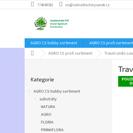
Přejít
774049381
vo@zahradnictvirysanek.cz
na
obsah
AGRO CS hobby sortiment
AGRO CS profi sortimen
Domů
AGRO CS profi sortiment
Travní směs Lo
P
Tra
o
Přeskočit
s
Kategorie
kategorie
POUZ
t
O
r
AGRO CS hobby sortiment
a
substráty
n
NATURA
n
í
AGRO
p
FLORIA
a
PRIMAFLORA