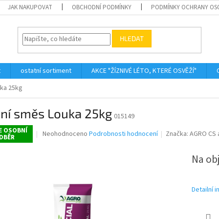
JAK NAKUPOVAT
OBCHODNÍ PODMÍNKY
PODMÍNKY OCHRANY OS
HLEDAT
t
ostatní sortiment
AKCE "ŽÍZNIVÉ LÉTO, KTERÉ OSVĚŽÍ"
uka 25kg
vní směs Louka 25kg
015149
E OSOBNÍ
Průměrné
Neohodnoceno
Podrobnosti hodnocení
Značka:
AGRO CS a
DBĚR
hodnocení
produktu
Na ob
je
0,0
z
5
Detailní 
hvězdiček.