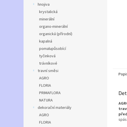
n
hnojiva
e
krystalická
l
minerální
organo-minerální
organická (přírodní)
kapalná
pomalupůsobící
tyčinková
trávníkové
travní směsi
Popi
AGRO
FLORIA
Det
PRIMAFLORA
NATURA
AGRO
dekorační materiály
trav
před
AGRO
spás
FLORIA