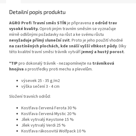
Detailní popis produktu
AGRO Profi Travní směs STÍN
je připravena
z odrůd trav
vysoké kvality.
Oproti jiným travním směsím se vyznačuje
mírně odlišnými požadavky na růst a ke svému růstu
nevyžaduje přímý sluneční svit
. Proto je jeho použití vhodné
na zastíněných plochách, kde snáší vyšší vlhkost půdy
. Díky
této kvalitní travní směsi trávník vytváří
jemný a hustý porost
.
*TIP
pro dokonalý trávník - nezapomínejte na
trávníková
hnojiva
a prostředky proti mechu a plevelům.
výsevek 25 - 35 g/m2
výška sečení 3 - 4 cm
Složení travních odrůd:
Kostřava červená Ferota 30 %
Kostřava červená Mystic 20 %
Jílek vytrvalý Keystone 15 %
Jílek vytrvalý Verdi 25 %
Kostřava rákosovitá Wolfpack 10 %