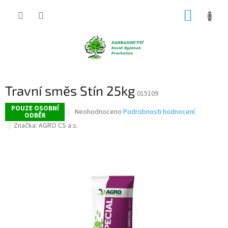
Přejít
NÁKUP
na
obsah
KOŠÍK
Travní směs Stín 25kg
015109
POUZE OSOBNÍ
Průměrné
Neohodnoceno
Podrobnosti hodnocení
ODBĚR
hodnocení
Značka:
AGRO CS a.s.
produktu
je
0,0
z
5
hvězdiček.